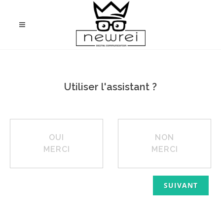
& FORUMS
Utiliser l'assistant ?
OUI
NON
MERCI
MERCI
SUIVANT